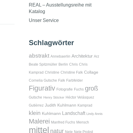
REAL – Ausstellungsreihe mit
Katalog
Unser Service
Schlagwörter
abstrakt
Architektur
Annebaerlin
Arz
Beate Spitzmüller
Berlin
Chris
Chris
Collage
Kamprad
Christine
Christine Falk
Cornelia Gutsche
Falk
Farbfelder
Figurativ
groß
Fotografie
Fuchs
Gutsche
Héctor Velásquez
Henry Stöcker
Judith Kuhlmann
Gutièrrez
Kamprad
klein
Landschaft
Kuhlmann
Lindy Annis
Malerei
Manfred Fuchs
Mensch
mittel
natur
Nele
Nele Probst