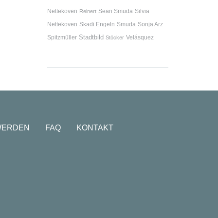
Nettekoven
Sean Smuda
Silvia
Reinert
Nettekoven
Skadi Engeln
Smuda
Sonja Arz
Stadtbild
Spitzmüller
Velásquez
Stöcker
WERDEN
FAQ
KONTAKT