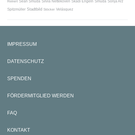
Sean Smuda
Silvia Nettekoven
Skadi Engeln
Smuda
Sonja Arz
Reinert
Stadtbild
Spitzmüller
Velásquez
Stöcker
IMPRESSUM
DATENSCHUTZ
SPENDEN
FÖRDERMITGLIED WERDEN
FAQ
KONTAKT