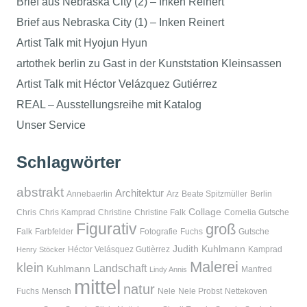
Brief aus Nebraska City (2) – Inken Reinert
Brief aus Nebraska City (1) – Inken Reinert
Artist Talk mit Hyojun Hyun
artothek berlin zu Gast in der Kunststation Kleinsassen
Artist Talk mit Héctor Velázquez Gutiérrez
REAL – Ausstellungsreihe mit Katalog
Unser Service
Schlagwörter
abstrakt
Architektur
Annebaerlin
Arz
Beate Spitzmüller
Berlin
Collage
Chris
Chris Kamprad
Christine
Christine Falk
Cornelia Gutsche
Figurativ
groß
Falk
Farbfelder
Fotografie
Fuchs
Gutsche
Judith Kuhlmann
Héctor Velásquez Gutièrrez
Kamprad
Henry Stöcker
Malerei
klein
Landschaft
Kuhlmann
Manfred
Lindy Annis
mittel
natur
Fuchs
Mensch
Nele
Nele Probst
Nettekoven