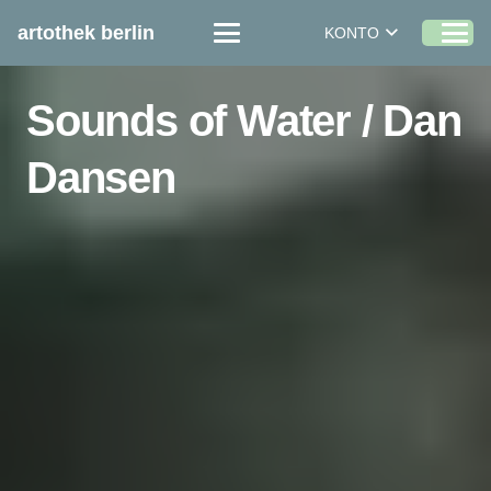
artothek berlin
KONTO
Sounds of Water / Dan
Dansen