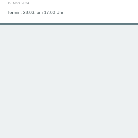
15. März 2024
Termin: 28.03. um 17:00 Uhr
IMPRESSUM
DATENSCHUTZ
SPENDEN
FÖRDERMITGLIED WERDEN
FAQ
KONTAKT