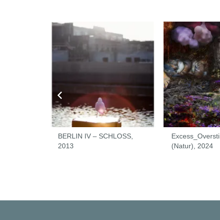
ischen uns
BERLIN IV – SCHLOSS,
Excess_Overst
2013
(Natur), 2024