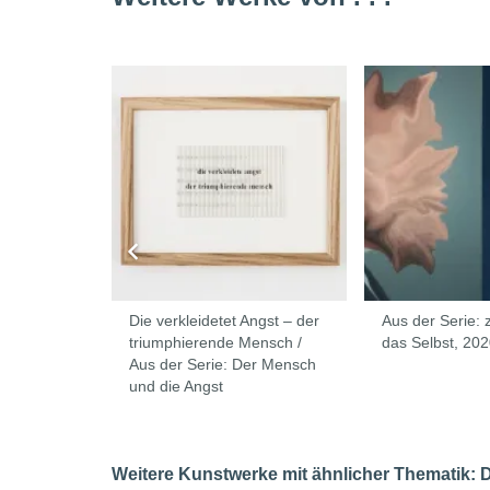
ngst – der
Die verkleidetet Angst – der
Aus der Serie:
ensch /
triumphierende Mensch /
das Selbst, 20
Aus der Serie: Der Mensch
und die Angst
Weitere Kunstwerke mit ähnlicher Thematik: Da