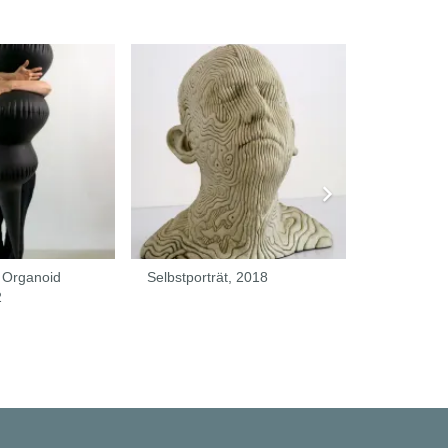
 Organoid
Selbstporträt, 2018
Thinking of
2
2018