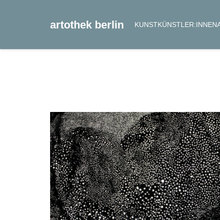
artothek berlin
KUNST
KÜNSTLER:INNEN