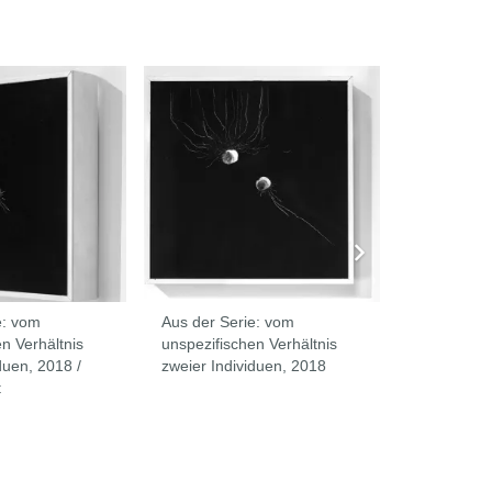
e: vom
Aus der Serie: vom
davor blei
n Verhältnis
unspezifischen Verhältnis
duen, 2018 /
zweier Individuen, 2018
t