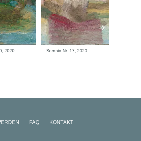
0, 2020
Somnia Nr. 17, 2020
Aus der Se
das Selbst
WERDEN
FAQ
KONTAKT