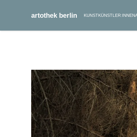
artothek berlin
KUNST
KÜNSTLER:INNEN