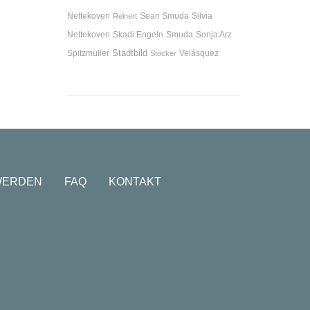
Nettekoven
Sean Smuda
Silvia
Reinert
Nettekoven
Skadi Engeln
Smuda
Sonja Arz
Stadtbild
Spitzmüller
Velásquez
Stöcker
WERDEN
FAQ
KONTAKT