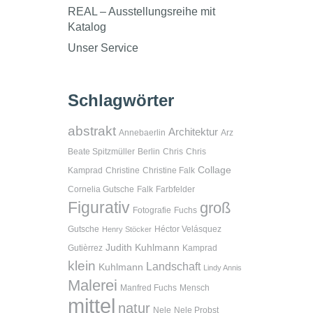
REAL – Ausstellungsreihe mit
Katalog
Unser Service
Schlagwörter
abstrakt
Architektur
Annebaerlin
Arz
Beate Spitzmüller
Berlin
Chris
Chris
Collage
Kamprad
Christine
Christine Falk
Cornelia Gutsche
Falk
Farbfelder
Figurativ
groß
Fotografie
Fuchs
Gutsche
Héctor Velásquez
Henry Stöcker
Judith Kuhlmann
Gutièrrez
Kamprad
klein
Landschaft
Kuhlmann
Lindy Annis
Malerei
Manfred Fuchs
Mensch
mittel
natur
Nele
Nele Probst