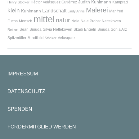
Judith Kuhlmann
Héctor Velásquez Gutièrrez
Kamprad
Henry Stöcker
Malerei
klein
Landschaft
Kuhlmann
Manfred
Lindy Annis
mittel
natur
Fuchs
Mensch
Nele
Nele Probst
Nettekoven
Sean Smuda
Silvia Nettekoven
Skadi Engeln
Smuda
Sonja Arz
Reinert
Stadtbild
Spitzmüller
Velásquez
Stöcker
IMPRESSUM
DATENSCHUTZ
SPENDEN
FÖRDERMITGLIED WERDEN