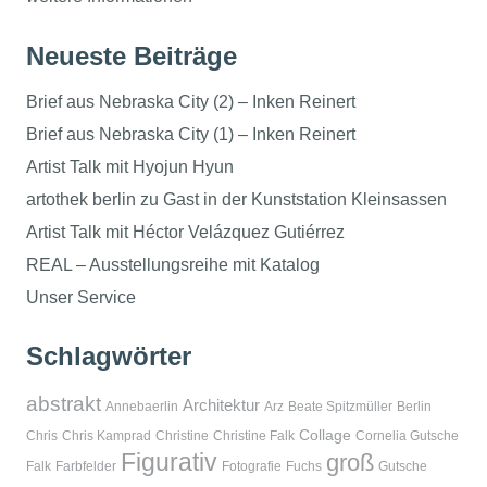
Neueste Beiträge
Brief aus Nebraska City (2) – Inken Reinert
Brief aus Nebraska City (1) – Inken Reinert
Artist Talk mit Hyojun Hyun
artothek berlin zu Gast in der Kunststation Kleinsassen
Artist Talk mit Héctor Velázquez Gutiérrez
REAL – Ausstellungsreihe mit Katalog
Unser Service
Schlagwörter
abstrakt
Architektur
Annebaerlin
Arz
Beate Spitzmüller
Berlin
Collage
Chris
Chris Kamprad
Christine
Christine Falk
Cornelia Gutsche
Figurativ
groß
Falk
Farbfelder
Fotografie
Fuchs
Gutsche