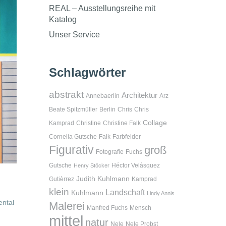
REAL – Ausstellungsreihe mit
Katalog
Unser Service
Schlagwörter
abstrakt
Architektur
Annebaerlin
Arz
Beate Spitzmüller
Berlin
Chris
Chris
Collage
Kamprad
Christine
Christine Falk
Cornelia Gutsche
Falk
Farbfelder
Figurativ
groß
Fotografie
Fuchs
Gutsche
Héctor Velásquez
Henry Stöcker
Judith Kuhlmann
Gutièrrez
Kamprad
klein
Landschaft
Kuhlmann
Lindy Annis
ental
Malerei
Manfred Fuchs
Mensch
mittel
natur
Nele
Nele Probst