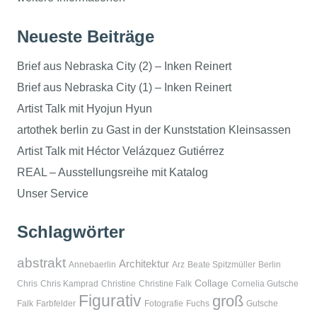
Neueste Beiträge
Brief aus Nebraska City (2) – Inken Reinert
Brief aus Nebraska City (1) – Inken Reinert
Artist Talk mit Hyojun Hyun
artothek berlin zu Gast in der Kunststation Kleinsassen
Artist Talk mit Héctor Velázquez Gutiérrez
REAL – Ausstellungsreihe mit Katalog
Unser Service
Schlagwörter
abstrakt
Architektur
Annebaerlin
Arz
Beate Spitzmüller
Berlin
Collage
Chris
Chris Kamprad
Christine
Christine Falk
Cornelia Gutsche
Figurativ
groß
Falk
Farbfelder
Fotografie
Fuchs
Gutsche