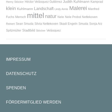
Judith Kuhlmann
Héctor Velásquez Gutièrrez
Kamprad
Henry Stöcker
Malerei
klein
Landschaft
Kuhlmann
Manfred
Lindy Annis
mittel
natur
Fuchs
Mensch
Nele
Nele Probst
Nettekoven
Sean Smuda
Silvia Nettekoven
Skadi Engeln
Smuda
Sonja Arz
Reinert
Stadtbild
Spitzmüller
Velásquez
Stöcker
IMPRESSUM
DATENSCHUTZ
SPENDEN
FÖRDERMITGLIED WERDEN