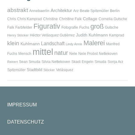
abstrakt
Architektur
Annebaerlin
Arz
Beate Spitzmüller
Berlin
Collage
Chris
Chris Kamprad
Christine
Christine Falk
Cornelia Gutsche
Figurativ
groß
Falk
Farbfelder
Fotografie
Fuchs
Gutsche
Judith Kuhlmann
Héctor Velásquez Gutièrrez
Kamprad
Henry Stöcker
Malerei
klein
Landschaft
Kuhlmann
Manfred
Lindy Annis
mittel
natur
Fuchs
Mensch
Nele
Nele Probst
Nettekoven
Sean Smuda
Silvia Nettekoven
Skadi Engeln
Smuda
Sonja Arz
Reinert
Stadtbild
Spitzmüller
Velásquez
Stöcker
IMPRESSUM
DATENSCHUTZ