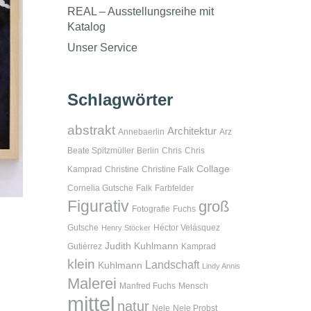
REAL – Ausstellungsreihe mit
Katalog
Unser Service
Schlagwörter
abstrakt
Architektur
Annebaerlin
Arz
Beate Spitzmüller
Berlin
Chris
Chris
Collage
Kamprad
Christine
Christine Falk
Cornelia Gutsche
Falk
Farbfelder
Figurativ
groß
Fotografie
Fuchs
Gutsche
Héctor Velásquez
Henry Stöcker
Judith Kuhlmann
Gutièrrez
Kamprad
klein
Landschaft
Kuhlmann
Lindy Annis
Malerei
Manfred Fuchs
Mensch
mittel
natur
Nele
Nele Probst