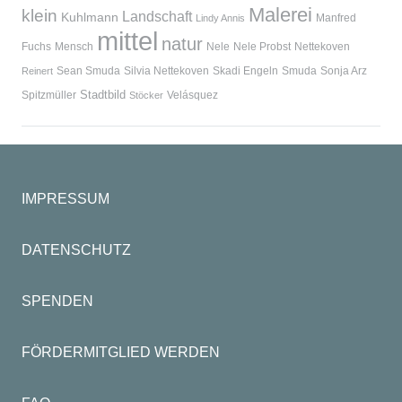
Malerei
klein
Landschaft
Kuhlmann
Manfred
Lindy Annis
mittel
natur
Fuchs
Mensch
Nele
Nele Probst
Nettekoven
Sean Smuda
Silvia Nettekoven
Skadi Engeln
Smuda
Sonja Arz
Reinert
Stadtbild
Spitzmüller
Velásquez
Stöcker
IMPRESSUM
DATENSCHUTZ
SPENDEN
FÖRDERMITGLIED WERDEN