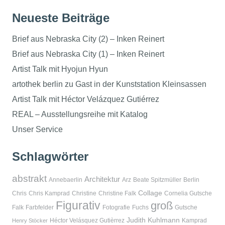
Neueste Beiträge
Brief aus Nebraska City (2) – Inken Reinert
Brief aus Nebraska City (1) – Inken Reinert
Artist Talk mit Hyojun Hyun
artothek berlin zu Gast in der Kunststation Kleinsassen
Artist Talk mit Héctor Velázquez Gutiérrez
REAL – Ausstellungsreihe mit Katalog
Unser Service
Schlagwörter
abstrakt
Architektur
Annebaerlin
Arz
Beate Spitzmüller
Berlin
Collage
Chris
Chris Kamprad
Christine
Christine Falk
Cornelia Gutsche
Figurativ
groß
Falk
Farbfelder
Fotografie
Fuchs
Gutsche
Judith Kuhlmann
Héctor Velásquez Gutièrrez
Kamprad
Henry Stöcker