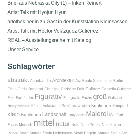
Brief aus Nebraska City (1) – Inken Reinert
Artist Talk mit Hyojun Hyun
artothek berlin zu Gast in der Kunststation Kleinsassen
Artist Talk mit Héctor Velázquez Gutiérrez
REAL – Ausstellungsreihe mit Katalog
Unser Service
Schlagwörter
abstrakt
Architektur
Annebaerlin
Arz
Beate Spitzmüller
Berlin
Collage
Chris
Chris Kamprad
Christine
Christine Falk
Cornelia Gutsche
Figurativ
groß
Falk
Farbfelder
Fotografie
Fuchs
Gutsche
Judith Kuhlmann
Héctor Velásquez Gutièrrez
Kamprad
Henry Stöcker
Malerei
klein
Landschaft
Kuhlmann
Manfred
Lindy Annis
mittel
natur
Fuchs
Mensch
Nele
Nele Probst
Nettekoven
Sean Smuda
Silvia Nettekoven
Skadi Engeln
Smuda
Sonja Arz
Reinert