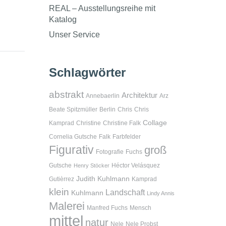
REAL – Ausstellungsreihe mit
Katalog
Unser Service
Schlagwörter
abstrakt
Architektur
Annebaerlin
Arz
Beate Spitzmüller
Berlin
Chris
Chris
Collage
Kamprad
Christine
Christine Falk
Cornelia Gutsche
Falk
Farbfelder
Figurativ
groß
Fotografie
Fuchs
Gutsche
Héctor Velásquez
Henry Stöcker
Judith Kuhlmann
Gutièrrez
Kamprad
klein
Landschaft
Kuhlmann
Lindy Annis
Malerei
Manfred Fuchs
Mensch
mittel
natur
Nele
Nele Probst