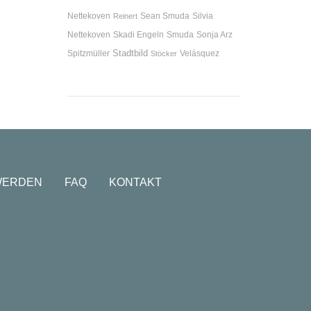
Nettekoven
Sean Smuda
Silvia
Reinert
Nettekoven
Skadi Engeln
Smuda
Sonja Arz
Stadtbild
Spitzmüller
Velásquez
Stöcker
WERDEN
FAQ
KONTAKT