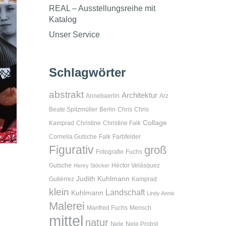
REAL – Ausstellungsreihe mit
Katalog
Unser Service
Schlagwörter
abstrakt
Architektur
Annebaerlin
Arz
Beate Spitzmüller
Berlin
Chris
Chris
Collage
Kamprad
Christine
Christine Falk
Cornelia Gutsche
Falk
Farbfelder
Figurativ
groß
Fotografie
Fuchs
Gutsche
Héctor Velásquez
Henry Stöcker
Judith Kuhlmann
Gutièrrez
Kamprad
klein
Landschaft
Kuhlmann
Lindy Annis
Malerei
Manfred Fuchs
Mensch
mittel
natur
Nele
Nele Probst