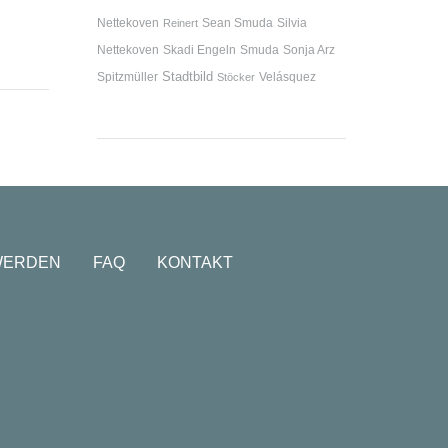
Nettekoven
Sean Smuda
Silvia
Reinert
Nettekoven
Skadi Engeln
Smuda
Sonja Arz
Stadtbild
Spitzmüller
Velásquez
Stöcker
WERDEN
FAQ
KONTAKT